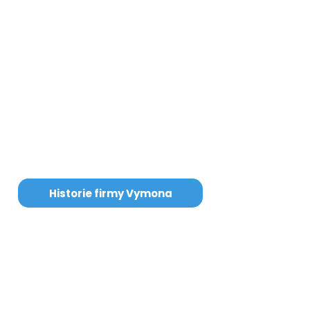
váš domov prostor,
kde všechno dává smysl.
Naše výrobky
jsou šité na míru. Ke každému zákazníkovi
přistupujeme tak, aby byl s naší prací nad
míru spokojen a aby byla provedena dle
jeho představ.
Proto naše záruční lhůta je 60 měsíců na
námi zhotovené výrobky.
Historie firmy Vymona