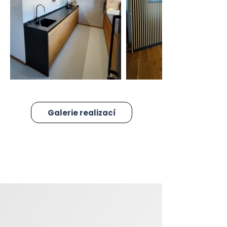
Galerie realizací
V čem jsme jiní