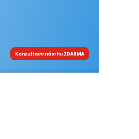
našich služeb nebo o ní
teprve přemýšlíte? Ozvěte
se nám a rádi s vámi vše
nezávazně probereme.
Konzultace návrhu ZDARMA
Vymona s. r. o.
Jsme rodinné truhlářství, které promění