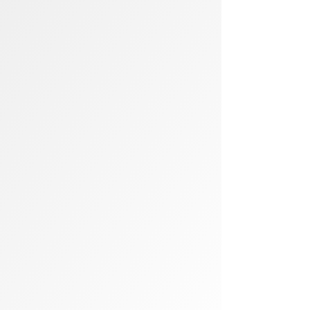
Kompletní řešení od návrhu,
přes výrobu až po montáž
(Řešení od A – Z)
Postaráme se o vše – návrh, výrobu i
instalaci. Vy řešíte jen to, jak si svůj
nový interiér užijete.
Férová a správná komunikace
je pro nás základ
(Klient na prvním místě)
Jsme rodinná firma, která si zakládá
na spolehlivosti, otevřené domluvě a