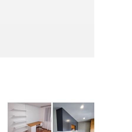
Ostatní
Náhled do galerie
realizací