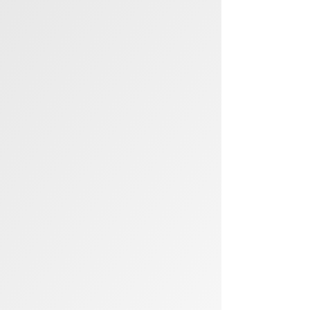
Precizní řemeslo bez
kompromisů
(Již 30 let)
Každý kus nábytku vyrábíme na
míru a s důrazem na detail, aby
vám sloužil dlouhé roky.