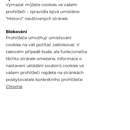
Vymazat můžete cookies ve vašem
prohlížeči – zpravidla bývá umístěno
“Historii“ navštívených stránek.
Blokování
Prohlížeče umožňují umísťování
cookies na váš počítač zablokovat. V
takovém případě bude, ale funkcionalita
těchto stránek omezena. Informace o
nastavení ukládání souborů cookies ve
vašem prohlížeči najdete na stránkách
poskytovatele konkrétního prohlížeče:
Chrome
Firefox
Internet Explorer
Android
– různé prohlížeče
Další informace o cookies a jejich
využití najdete na