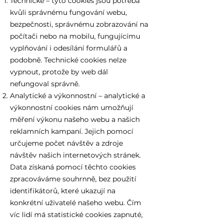
Technické – tyto cookies jsou potřeba
kvůli správnému fungování webu,
bezpečnosti, správnému zobrazování na
počítači nebo na mobilu, fungujícímu
vyplňování i odesílání formulářů a
podobně. Technické cookies nelze
vypnout, protože by web dál
nefungoval správně.
Analytické a výkonnostní – analytické a
výkonnostní cookies nám umožňují
měření výkonu našeho webu a našich
reklamních kampaní. Jejich pomocí
určujeme počet návštěv a zdroje
návštěv našich internetových stránek.
Data získaná pomocí těchto cookies
zpracováváme souhrnně, bez použití
identifikátorů, které ukazují na
konkrétní uživatelé našeho webu. Čím
víc lidí má statistické cookies zapnuté,