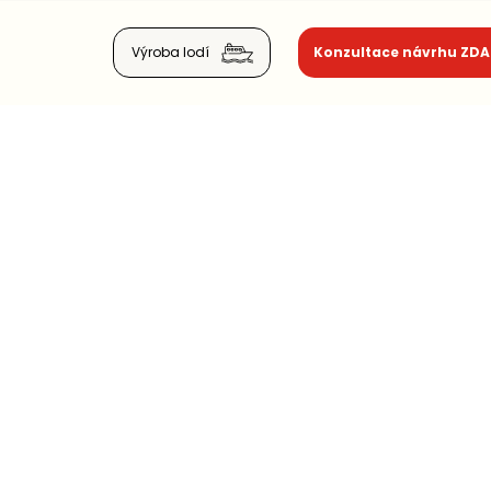
Výroba lodí
Konzultace návrhu ZD